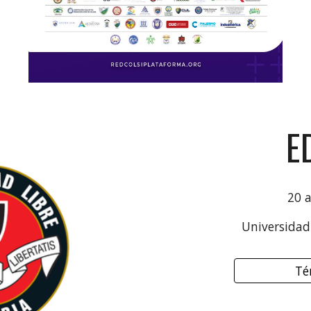
E
2
0
a
Universidad 
Té