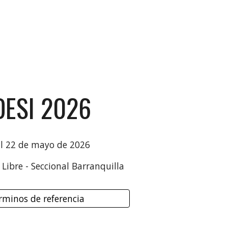
DESI 202
6
l
22
de mayo de 202
6
Libre - Seccional Barranquilla
rminos de referencia